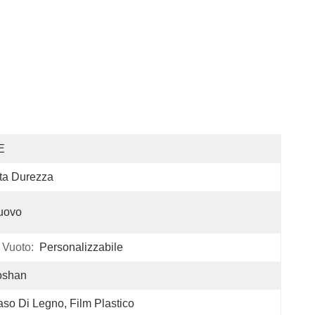
E
ta Durezza
uovo
 Vuoto:
Personalizzabile
oshan
so Di Legno, Film Plastico