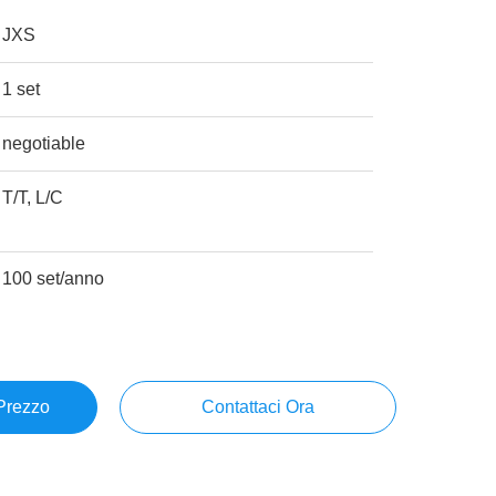
JXS
1 set
negotiable
T/T, L/C
100 set/anno
 Prezzo
Contattaci Ora