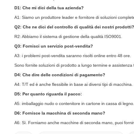
D1: Che mi dici della tua azienda?
A1: Siamo un produttore leader e fornitore di soluzioni complet
Q2: Che ne dici del controllo di qualità dei nostri prodotti
R2: Abbiamo il sistema di gestione della qualità ISO9001.
Q3: Fornisci un servizio post-vendita?
A3: i problemi post-vendita saranno risolti online entro 48 ore.
Sono fornite soluzioni di prodotto a lungo termine e assistenza 
D4: Che dire delle condizioni di pagamento?
A4: T/T ed è anche flessibile in base ai diversi tipi di macchina.
D5: Per quanto riguarda il pacco:
A5: imballaggio nudo o contenitore in cartone in cassa di legno
D6: Fornisce la macchina di seconda mano?
A6: Sì. Forniamo anche macchine di seconda mano, puoi fornire