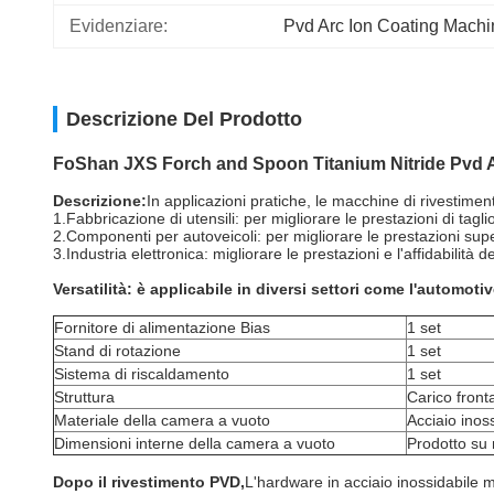
Evidenziare:
Pvd Arc Ion Coating Machi
Descrizione Del Prodotto
FoShan JXS Forch and Spoon Titanium Nitride Pvd 
Descrizione:
In applicazioni pratiche, le macchine di rivestimen
1.Fabbricazione di utensili: per migliorare le prestazioni di taglio
2.Componenti per autoveicoli: per migliorare le prestazioni supe
3.Industria elettronica: migliorare le prestazioni e l'affidabilità 
Versatilità: è applicabile in diversi settori come l'automotiv
Fornitore di alimentazione Bias
1 set
Stand di rotazione
1 set
Sistema di riscaldamento
1 set
Struttura
Carico fronta
Materiale della camera a vuoto
Acciaio inos
Dimensioni interne della camera a vuoto
Prodotto su
Dopo il rivestimento PVD,
L'hardware in acciaio inossidabile m