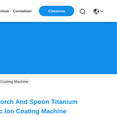
otizie
Contattaci
Citazione
 Coating Machine
orch And Spoon Titanium
rc Ion Coating Machine