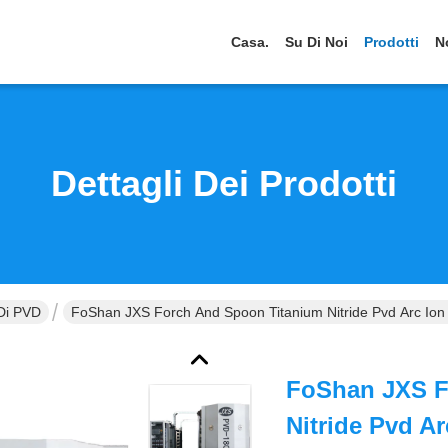
Casa.
Su Di Noi
Prodotti
N
Dettagli Dei Prodotti
 Di PVD
FoShan JXS Forch And Spoon Titanium Nitride Pvd Arc Ion
FoShan JXS F
Nitride Pvd A