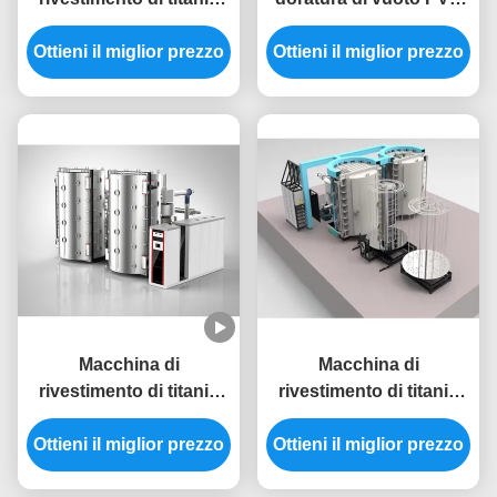
del nitruro di vuoto del
dell'hardware della
Ottieni il miglior prezzo
materiale illustrativo
Ottieni il miglior prezzo
mobilia dell'acciaio
PVD del secchio
inossidabile di
dell'acciaio inossidabile
caricamento verticale
per colore dorato
Macchina di
Macchina di
rivestimento di titanio
rivestimento di titanio
del nitruro di
del nitruro di alto di
Ottieni il miglior prezzo
rivestimento di
Ottieni il miglior prezzo
ionizzazione vuoto di
spessore di grande
tasso PVD per