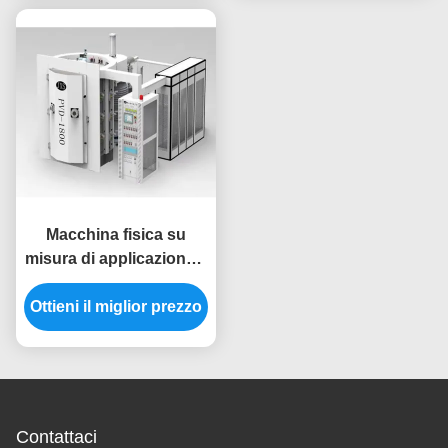
capacità dell'acciaio
l'hardware di
inossidabile dello
illuminazione della
schermo di vuoto
struttura di porta
uniforme dell'oro PVD
dell'acciaio inossidabile
Macchina fisica su
misura di applicazione a
spruzzo di vuoto della
Ottieni il miglior prezzo
struttura di porta
dell'hardware
dell'acciaio inossidabile
di dimensione PVD
Contattaci