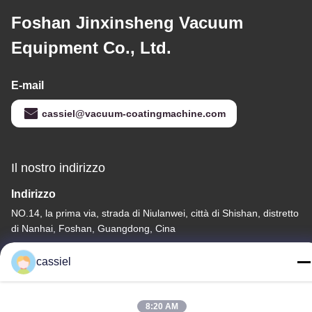
Foshan Jinxinsheng Vacuum
Equipment Co., Ltd.
E-mail
cassiel@vacuum-coatingmachine.com
Il nostro indirizzo
Indirizzo
NO.14, la prima via, strada di Niulanwei, città di Shishan, distretto
di Nanhai, Foshan, Guangdong, Cina
Telefono
cassiel
86-139-2915-0962
8:20 AM