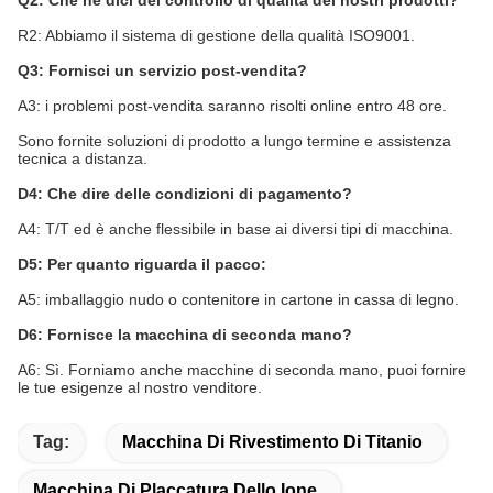
Q2: Che ne dici del controllo di qualità dei nostri prodotti?
R2: Abbiamo il sistema di gestione della qualità ISO9001.
Q3: Fornisci un servizio post-vendita?
A3: i problemi post-vendita saranno risolti online entro 48 ore.
Sono fornite soluzioni di prodotto a lungo termine e assistenza
tecnica a distanza.
D4: Che dire delle condizioni di pagamento?
A4: T/T ed è anche flessibile in base ai diversi tipi di macchina.
D5: Per quanto riguarda il pacco:
A5: imballaggio nudo o contenitore in cartone in cassa di legno.
D6: Fornisce la macchina di seconda mano?
A6: Sì. Forniamo anche macchine di seconda mano, puoi fornire
le tue esigenze al nostro venditore.
Tag:
Macchina Di Rivestimento Di Titanio
Macchina Di Placcatura Dello Ione