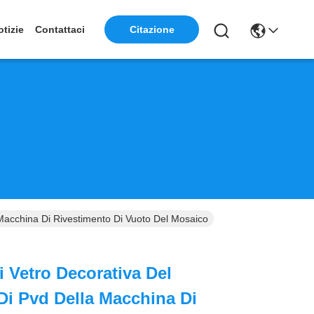
otizie
Contattaci
Citazione
 Macchina Di Rivestimento Di Vuoto Del Mosaico
i Vetro Decorativa Del
Di Pvd Della Macchina Di