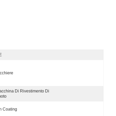
E
cchiere
cchina Di Rivestimento Di 
uoto
n Coating