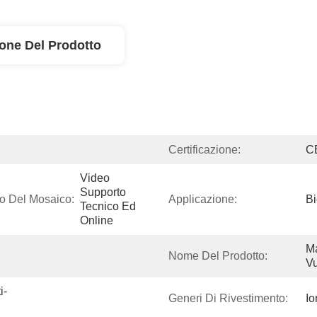
ione Del Prodotto
Certificazione:
C
Video 
Supporto 
to Del Mosaico:
Applicazione:
Bi
Tecnico Ed 
Online
Ma
Nome Del Prodotto:
V
i-
Generi Di Rivestimento:
Io