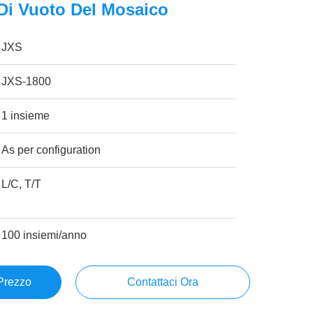
Di Vuoto Del Mosaico
JXS
JXS-1800
1 insieme
As per configuration
L/C, T/T
100 insiemi/anno
 Prezzo
Contattaci Ora