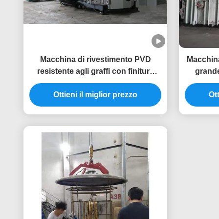
Macchina di rivestimento PVD
Macchina
resistente agli graffi con finitura
grande
uniforme e sistema di controllo
vuoto a 
automatico completo per mobili
Ottieni il miglior prezzo
contro
Ott
metallici