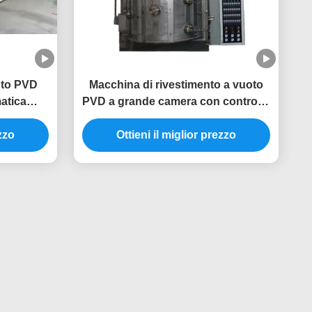
nto PVD
Macchina di rivestimento a vuoto
atica
PVD a grande camera con controllo
 acciaio
automatico completo per
 mobili
ezzo
attrezzature per rivestimento d'oro
Ottieni il miglior prezzo
su misura