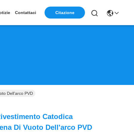
otizie
Contattaci
Citazione
oto Dell'arco PVD
ivestimento Catodica
ena Di Vuoto Dell'arco PVD