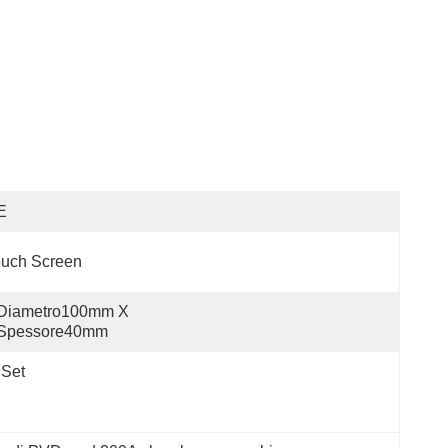
E
ouch Screen
Diametro100mm X 
Spessore40mm
 Set