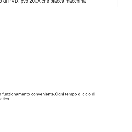
to di PVD
, 
pvd 200A che placca macchina
n funzionamento conveniente.Ogni tempo di ciclo di
etica.