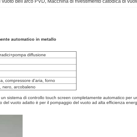
i vuoto dell'arco PVD
, 
Macchina di rivestimento catodica di vuo
ente automatico in metallo
radici+pompa diffusione
ua, compressore d'aria, forno
o, nero, arcobaleno
i un sistema di controllo touch screen completamente automatico per u
o del vuoto adatto è per il pompaggio del vuoto ad alta efficienza energ