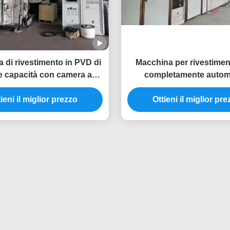
 di rivestimento in PVD di
Macchina per rivestime
 capacità con camera a
completamente autom
carico pesante e sistema di
antigraffio con camera in
llo automatico completo
ieni il miglior prezzo
inossidabile per telai di
Ottieni il miglior pr