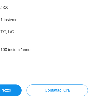
JXS
1 insieme
T/T, L/C
100 insiemi/anno
 Prezzo
Contattaci Ora