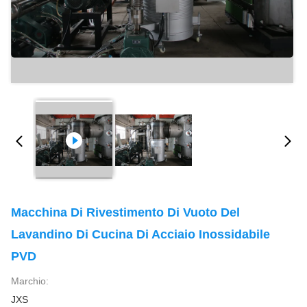
Macchina Di Rivestimento Di Vuoto Del
Lavandino Di Cucina Di Acciaio Inossidabile
PVD
Marchio:
JXS