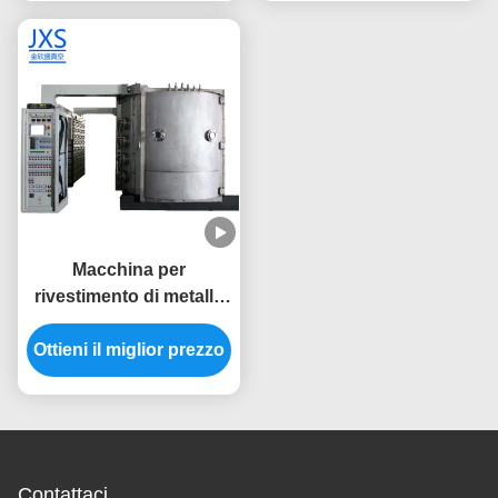
rivestimento PVD
Macchina per
rivestimento di metallo
PVD ad alta efficienza
Ottieni il miglior prezzo
energetica per
lavandino di cucina,
rubinetto
Contattaci