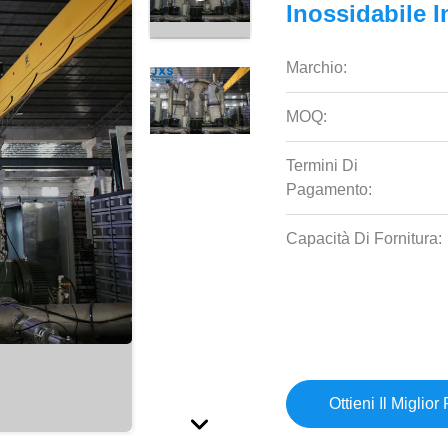
Inossidabile 
Marchio:
MOQ:
Termini Di
Pagamento:
Capacità Di Fornitura:
Ottieni Il Miglior