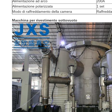
Alimentazione ad arco
200A
Alimentazione polarizzata
1 set
Modo di raffreddamento della camera
Raffredda
Macchina per rivestimento sottovuoto