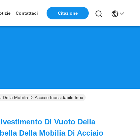
otizie
Contattaci
Citazione
 Della Mobilia Di Acciaio Inossidabile Inox
ivestimento Di Vuoto Della
bella Della Mobilia Di Acciaio