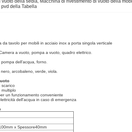
 vuoto della sedia
, 
Macchina di rivestimento di vuoto della mobil
 pvd della Tabella
 da tavolo per mobili in acciaio inox a porta singola verticale
Camera a vuoto, pompa a vuoto, quadro elettrico.
, pompa dell'acqua, forno.
, nero, arcobaleno, verde, viola.
vuoto
i scarico
 multiplo
n per un funzionamento conveniente
lettricità dell'acqua in caso di emergenza
e
o100mm x Spessore40mm