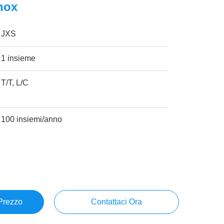
Inox
JXS
1 insieme
T/T, L/C
100 insiemi/anno
 Prezzo
Contattaci Ora