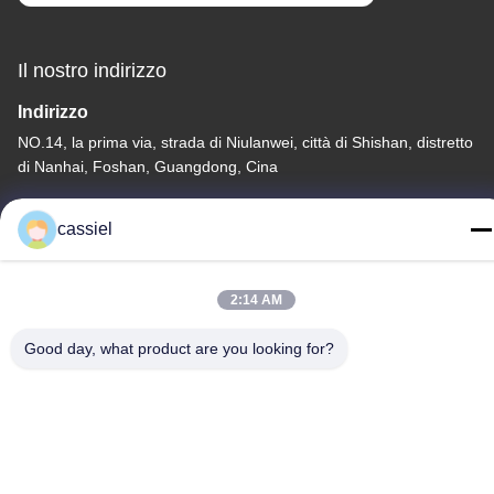
Il nostro indirizzo
Indirizzo
NO.14, la prima via, strada di Niulanwei, città di Shishan, distretto
di Nanhai, Foshan, Guangdong, Cina
Telefono
cassiel
86-139-2915-0962
2:14 AM
Good day, what product are you looking for?
politica sulla riservatezza
|
Mappa del sito
Cina Buona qualità Macchina di rivestimento di vuoto di PVD
Fornitore. Copyright © -2026 Foshan Jinxinsheng Vacuum
Equipment Co., Ltd. Tutti i diritti. Riservato.