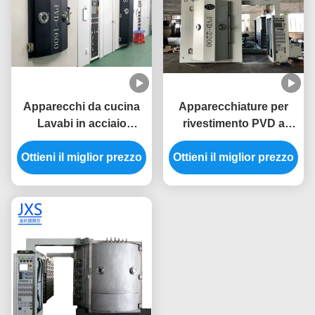
Apparecchi da cucina
Apparecchiature per
Lavabi in acciaio
rivestimento PVD a
inossidabile
touch screen per la
Ottieni il miglior prezzo
Rivestimento a vuoto
Ottieni il miglior prezzo
vasca da cucina in
Macchina di
acciaio inossidabile
rivestimento PVD