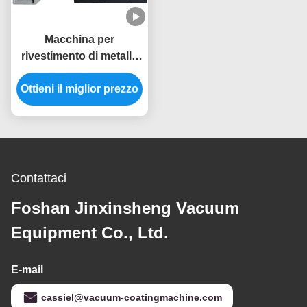
Macchina per
rivestimento di metallo
PVD ad alta efficienza
Ottieni il miglior prezzo
energetica per
lavandino di cucina,
rubinetto
Contattaci
Foshan Jinxinsheng Vacuum
Equipment Co., Ltd.
E-mail
cassiel@vacuum-coatingmachine.com